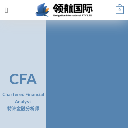
Skip
0
to
content
CFA
Chartered Financial
Analyst
特许金融分析师